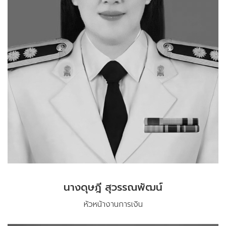
นางดุษฎี สุวรรณพัฒน์
หัวหน้างานการเงิน